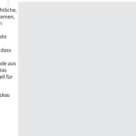
htliche,
Themen,
n
h
ehr
 dass
nde aus
Das
ll für
ickau