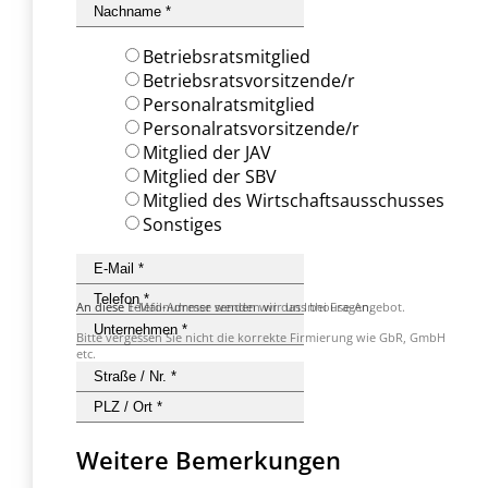
Betriebsratsmitglied
Betriebsratsvorsitzende/r
Personalratsmitglied
Personalratsvorsitzende/r
Mitglied der JAV
Mitglied der SBV
Mitglied des Wirtschaftsausschusses
Sonstiges
An diese Telefonummer wenden wir uns bei Fragen.
An diese E-Mail-Adresse senden wir das Inhouse-Angebot.
Bitte vergessen Sie nicht die korrekte Firmierung wie GbR, GmbH
etc.
Weitere Bemerkungen