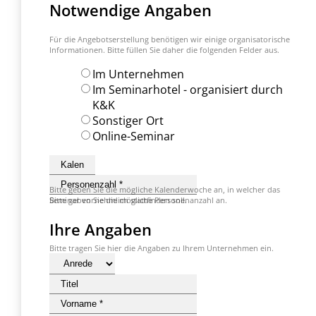
Notwendige Angaben
Für die Angebotserstellung benötigen wir einige organisatorische
Informationen. Bitte füllen Sie daher die folgenden Felder aus.
Im Unternehmen
Im Seminarhotel - organisiert durch
K&K
Sonstiger Ort
Online-Seminar
Bitte geben Sie die mögliche Kalenderwoche an, in welcher das
Seminar vornehmlich stattfinden soll.
Bitte geben Sie die mögliche Personenanzahl an.
Ihre Angaben
Bitte tragen Sie hier die Angaben zu Ihrem Unternehmen ein.