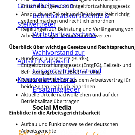
Gesundheitswesen
Entscheidungen zum Entgeltfortzahlungsgesetz
Anspruch auf Teilzeit und Brückenteilzeit richtig
Betriebsratsvorsitzende &
geltend machen und rechtlich einordnen
Stellvertreter
Regelungen zur Befristung und Verlängerung von
Wirtschaftsausschuss
Arbeitsverträgen kennen und bewerten
Überblick über wichtige Gesetze und Rechtsprechun
Wahlvorstand zur
Bundesurlaubsgesetz (BUrlG),
Aufsichtsratswahl
Entgeltfortzahlungsgesetz (EntgFG), Teilzeit- und
Gesamtbetriebsrat und
Befristungsgesetz (TzBfG) im Fokus
Konzernbetriebsrat
Rechte und Pflichten aus dem Arbeitsvertrag für
beide Seiten rechtlich einordnen
Ersatzmitglieder
Aktuelle Urteile nachvollziehen und auf den
Betriebsalltag übertragen
Social Media
Einblicke in die Arbeitsgerichtsbarkeit
Aufbau und Funktionsweise der deutschen
Arbeitsgerichte