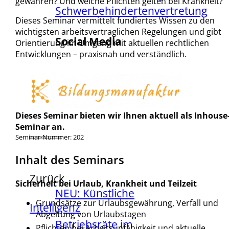
gewähren? Und welche Pflichten gelten bei Krankheit?
Schwerbehindertenvertretung
Dieses Seminar vermittelt fundiertes Wissen zu den
wichtigsten arbeitsvertraglichen Regelungen und gibt
Social Media
Orientierung im Umgang mit aktuellen rechtlichen
Entwicklungen – praxisnah und verständlich.
Dieses Seminar bieten wir Ihnen aktuell als Inhouse
Seminar an.
Seminar-Nummer: 202
Inhalt des Seminars
Zurück
Sicherheit bei Urlaub, Krankheit und Teilzeit
NEU: Künstliche
Grundsätze zur Urlaubsgewährung, Verfall und
Intelligenz
Abgeltung von Urlaubstagen
Betriebsräte im
Pflichten bei Arbeitsunfähigkeit und aktuelle