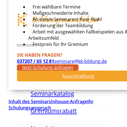
Frei wählbare Termine
Maßgeschneiderte Inhalte
An einem Seminarort Ihrer Wahl
Förderung der Teambildung
Arbeit mit ausgewählten Fallbeispielen aus 
Arbeitsumfeld
Festpreis für Ihr Gremium
SIE HABEN FRAGEN?
037207 / 65 12 81
seminare@kk-bildung.de
Zurück
Jetzt Schulung anfragen
Über Uns
Ausschreibung
Seminarkatalog
Inhalt des Seminars
Inhouse-Anfrage
Ihr
Schulungsanspruch
Gremiumsrabatt