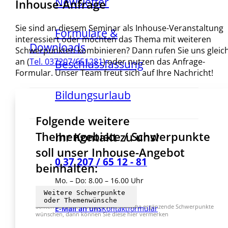
Newsletter
Inhouse-Anfrage
Sie sind an diesem Seminar als Inhouse-Veranstaltung
Formulare &
interessiert oder möchten das Thema mit weiteren
Downloads
Schwerpunkten kombinieren? Dann rufen Sie uns gleic
an (
Tel. 037207/651281
) oder nutzen das Anfrage-
Beschlussfassung
Formular. Unser Team freut sich auf Ihre Nachricht!
Bildungsurlaub
Folgende weitere
Themengebiete / Schwerpunkte
Ihr Kontakt zu uns!
soll unser Inhouse-Angebot
0 37 207 / 65 12 - 81
beinhalten:
Mo. – Do: 8.00 – 16.00 Uhr
Fr.: 08.00 – 15.00 Uhr
Sollten Sie zu dem ausgewählten Thema ergänzende Schwerpunkte
E-Mail an uns
Kontaktformular
wünschen, dann können Sie diese hier vermerken