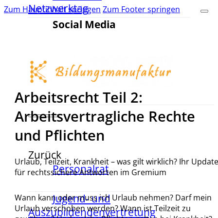
Netzwerktag
Zum Hauptinhalt springen
Zum Footer springen
Social Media
Arbeitsrecht Teil 2:
Arbeitsvertragliche Rechte
und Pflichten
Zurück
Urlaub, Teilzeit, Krankheit – was gilt wirklich? Ihr Updat
Personalrat
für rechtssichere Antworten im Gremium
Jugend- und
Wann kann oder muss ich Urlaub nehmen? Darf mein
Urlaub verschoben werden? Wann ist Teilzeit zu
Auszubildendenvertretung