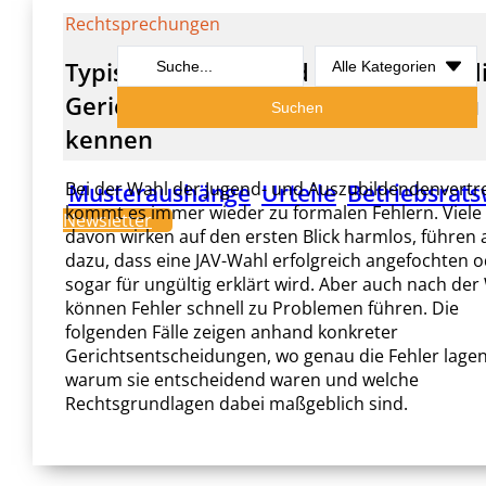
Rechtsprechungen
Search
Typische Fehler rund um die JAV – d
...
Gerichtsentscheidungen solltest Du
Suchen
kennen
Bei der Wahl der Jugend- und Auszubildendenvertr
Musteraushänge
Urteile
Betriebsrats
kommt es immer wieder zu formalen Fehlern. Viele
Newsletter
davon wirken auf den ersten Blick harmlos, führen 
dazu, dass eine JAV-Wahl erfolgreich angefochten 
sogar für ungültig erklärt wird. Aber auch nach der
können Fehler schnell zu Problemen führen. Die
folgenden Fälle zeigen anhand konkreter
Gerichtsentscheidungen, wo genau die Fehler lagen
warum sie entscheidend waren und welche
Rechtsgrundlagen dabei maßgeblich sind.