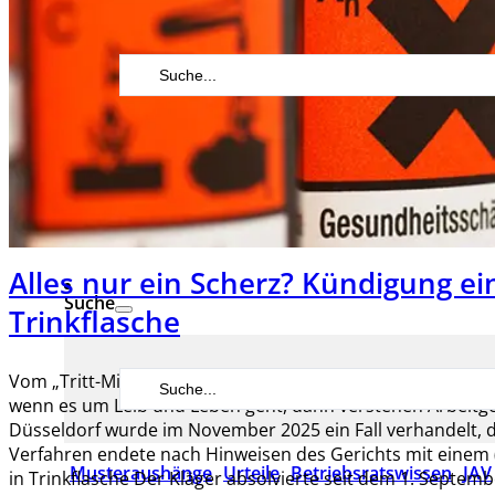
Search
...
kk-bildung.de
Alles nur ein Scherz? Kündigung ein
Suche
Trinkflasche
Search
Vom „Tritt-Mich-Zettel“ bis zum „Fake-Liebesbrief“ – Sch
...
wenn es um Leib und Leben geht, dann verstehen Arbeitg
Düsseldorf wurde im November 2025 ein Fall verhandelt,
Verfahren endete nach Hinweisen des Gerichts mit einem (
Musteraushänge
Urteile
Betriebsratswissen
JAV
in Trinkflasche Der Kläger absolvierte seit dem 1. Septem