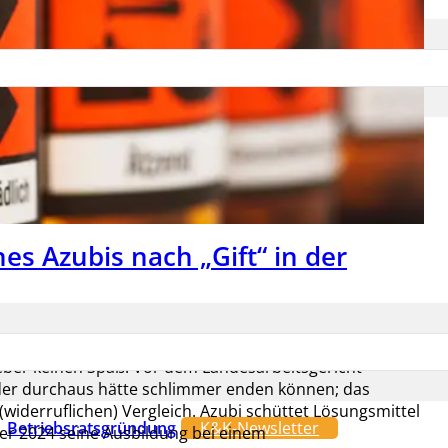
es Azubis nach „Gift“ in der
erze unter Kollegen können ziemlich böse enden. Doch
eber keinen Spaß. Vor dem Landesarbeitsgericht
 der durchaus hätte schlimmer enden können; das
widerruflichen) Vergleich. Azubi schüttet Lösungsmittel
Betriebsratsgründung
K&K-Newsletter
ber 2024 seine Ausbildung bei einem