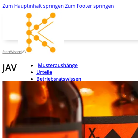
Zum Hauptinhalt springen
Zum Footer springen
Start
Wissen
JAV
JAV
Musteraushänge
Urteile
Betriebsratswissen
JAV
Betriebsratsgründung
News
K&K-Newsletter
kk-bildung.de
Suche