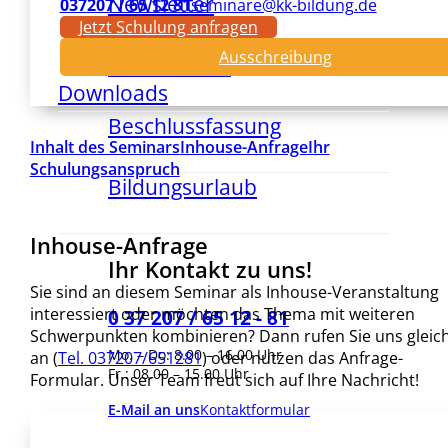
Newsletter
037207 / 65 12 81
seminare@kk-bildung.de
Jetzt Schulung anfragen
Ausschreibung
Formulare &
Downloads
Beschlussfassung
Inhalt des Seminars
Inhouse-Anfrage
Ihr
Schulungsanspruch
Bildungsurlaub
Inhouse-Anfrage
Ihr Kontakt zu uns!
Sie sind an diesem Seminar als Inhouse-Veranstaltung
interessiert oder möchten das Thema mit weiteren
0 37 207 / 65 12 - 81
Schwerpunkten kombinieren? Dann rufen Sie uns gleic
Mo. – Do: 8.00 – 16.00 Uhr
an (
Tel. 037207/651281
) oder nutzen das Anfrage-
Fr.: 08.00 – 15.00 Uhr
Formular. Unser Team freut sich auf Ihre Nachricht!
E-Mail an uns
Kontaktformular