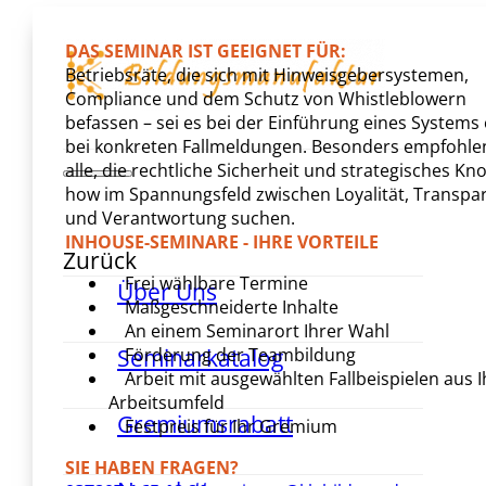
DAS SEMINAR IST GEEIGNET FÜR:
Betriebsräte, die sich mit Hinweisgebersystemen,
Compliance und dem Schutz von Whistleblowern
befassen – sei es bei der Einführung eines Systems
bei konkreten Fallmeldungen. Besonders empfohlen
alle, die rechtliche Sicherheit und strategisches Kn
how im Spannungsfeld zwischen Loyalität, Transpa
und Verantwortung suchen.
INHOUSE-SEMINARE - IHRE VORTEILE
Zurück
Frei wählbare Termine
Über Uns
Maßgeschneiderte Inhalte
An einem Seminarort Ihrer Wahl
Förderung der Teambildung
Seminarkatalog
Arbeit mit ausgewählten Fallbeispielen aus 
Arbeitsumfeld
Gremiumsrabatt
Festpreis für Ihr Gremium
SIE HABEN FRAGEN?