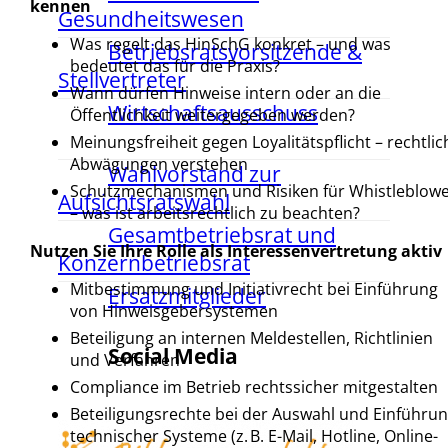
kennen
Gesundheitswesen
Was regelt das HinSchG konkret – und was
Betriebsratsvorsitzende &
bedeutet das für die Praxis?
Stellvertreter
Wann dürfen Hinweise intern oder an die
Wirtschaftsausschuss
Öffentlichkeit weitergegeben werden?
Meinungsfreiheit gegen Loyalitätspflicht – rechtlic
Abwägungen verstehen
Wahlvorstand zur
Schutzmechanismen und Risiken für Whistleblow
Aufsichtsratswahl
– was ist arbeitsrechtlich zu beachten?
Gesamtbetriebsrat und
Nutzen Sie Ihre Rolle als Interessenvertretung aktiv
Konzernbetriebsrat
Mitbestimmung und Initiativrecht bei Einführung
Ersatzmitglieder
von Hinweisgebersystemen
Beteiligung an internen Meldestellen, Richtlinien
Social Media
und Verfahren
Compliance im Betrieb rechtssicher mitgestalten
Beteiligungsrechte bei der Auswahl und Einführu
technischer Systeme (z. B. E-Mail, Hotline, Online-