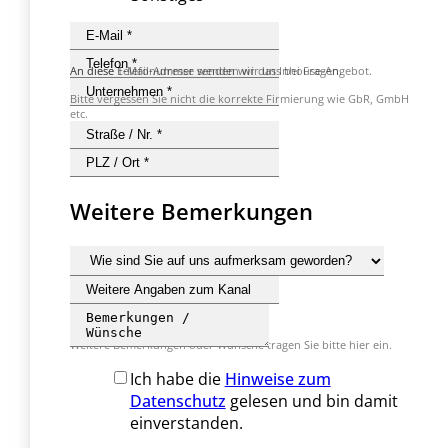
An diese Telefonummer wenden wir uns bei Fragen.
An diese E-Mail-Adresse senden wir das Inhouse-Angebot.
Bitte vergessen Sie nicht die korrekte Firmierung wie GbR, GmbH
etc.
Weitere Bemerkungen
Weitere Bemerkungen oder Wünsche tragen Sie bitte hier ein.
Ich habe die
Hinweise zum
Datenschutz
gelesen und bin damit
einverstanden.