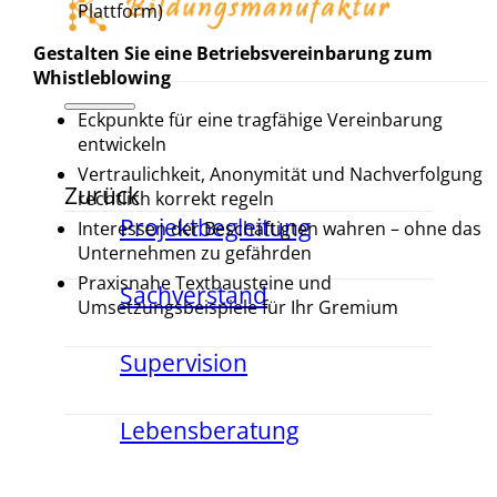
Plattform)
Gestalten Sie eine Betriebsvereinbarung zum
Whistleblowing
Eckpunkte für eine tragfähige Vereinbarung
entwickeln
Vertraulichkeit, Anonymität und Nachverfolgung
Zurück
rechtlich korrekt regeln
Projektbegleitung
Interessen der Beschäftigten wahren – ohne das
Unternehmen zu gefährden
Praxisnahe Textbausteine und
Sachverstand
Umsetzungsbeispiele für Ihr Gremium
Supervision
Lebensberatung