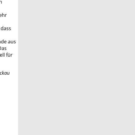
n
h
ehr
 dass
nde aus
Das
ll für
ickau