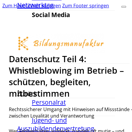
Netzwerktag
Zum Hauptinhalt springen
Zum Footer springen
Social Media
Datenschutz Teil 4:
Whistleblowing im Betrieb –
schützen, begleiten,
mitbestimmen
Zurück
Personalrat
Rechtssicherer Umgang mit Hinweisen auf Missstände 
zwischen Loyalität und Verantwortung
Jugend- und
Auszubildendenvertretung
Wer Fehlverhalten aufdeckt, handelt oft mutig – und