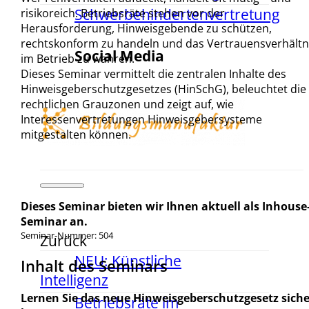
Schwerbehindertenvertretung
risikoreich. Betriebsräte stehen vor der
Herausforderung, Hinweisgebende zu schützen,
rechtskonform zu handeln und das Vertrauensverhältn
Social Media
im Betrieb zu wahren.
Dieses Seminar vermittelt die zentralen Inhalte des
Hinweisgeberschutzgesetzes (HinSchG), beleuchtet die
rechtlichen Grauzonen und zeigt auf, wie
Interessenvertretungen Hinweisgebersysteme
mitgestalten können.
Dieses Seminar bieten wir Ihnen aktuell als Inhouse
Seminar an.
Seminar-Nummer: 504
Zurück
NEU: Künstliche
Inhalt des Seminars
Intelligenz
Lernen Sie das neue Hinweisgeberschutzgesetz siche
Betriebsräte im