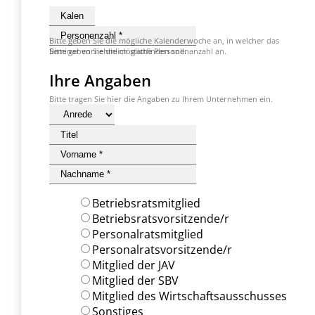
Bitte geben Sie die mögliche Kalenderwoche an, in welcher das
Seminar vornehmlich stattfinden soll.
Bitte geben Sie die mögliche Personenanzahl an.
Ihre Angaben
Bitte tragen Sie hier die Angaben zu Ihrem Unternehmen ein.
Betriebsratsmitglied
Betriebsratsvorsitzende/r
Personalratsmitglied
Personalratsvorsitzende/r
Mitglied der JAV
Mitglied der SBV
Mitglied des Wirtschaftsausschusses
Sonstiges