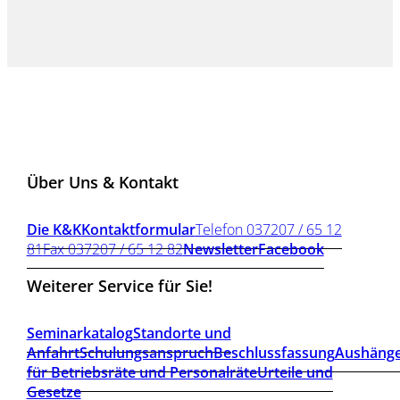
Über Uns & Kontakt
Die K&K
Kontaktformular
Telefon 037207 / 65 12
81
Fax 037207 / 65 12 82
Newsletter
Facebook
Weiterer Service für Sie!
Seminarkatalog
Standorte und
Anfahrt
Schulungsanspruch
Beschlussfassung
Aushäng
für Betriebsräte und Personalräte
Urteile und
Gesetze