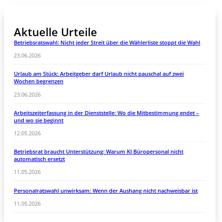
Aktuelle Urteile
Betriebsratswahl: Nicht jeder Streit über die Wählerliste stoppt die Wahl
23.06.2026
Urlaub am Stück: Arbeitgeber darf Urlaub nicht pauschal auf zwei
Wochen begrenzen
23.06.2026
Arbeitszeiterfassung in der Dienststelle: Wo die Mitbestimmung endet –
und wo sie beginnt
12.05.2026
Betriebsrat braucht Unterstützung: Warum KI Büropersonal nicht
automatisch ersetzt
11.05.2026
Personalratswahl unwirksam: Wenn der Aushang nicht nachweisbar ist
11.05.2026