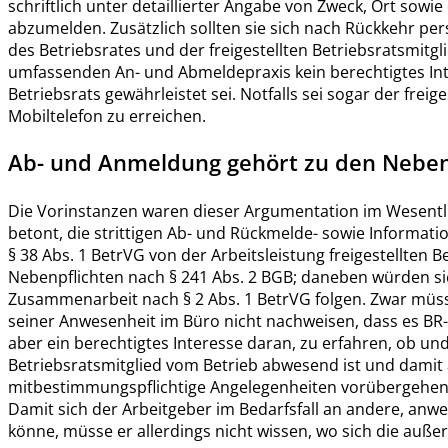
schriftlich unter detaillierter Angabe von Zweck, Ort sowie
abzumelden. Zusätzlich sollten sie sich nach Rückkehr per
des Betriebsrates und der freigestellten Betriebsratsmitgl
umfassenden An- und Abmeldepraxis kein berechtigtes Inte
Betriebsrats gewährleistet sei. Notfalls sei sogar der freig
Mobiltelefon zu erreichen.
Ab- und Anmeldung gehört zu den Neben
Die Vorinstanzen waren dieser Argumentation im Wesent
betont, die strittigen Ab- und Rückmelde- sowie Informati
§ 38 Abs. 1 BetrVG von der Arbeitsleistung freigestellten 
Nebenpflichten nach § 241 Abs. 2 BGB; daneben würden s
Zusammenarbeit nach § 2 Abs. 1 BetrVG folgen. Zwar müsse
seiner Anwesenheit im Büro nicht nachweisen, dass es BR-
aber ein berechtigtes Interesse daran, zu erfahren, ob und 
Betriebsratsmitglied vom Betrieb abwesend ist und damit 
mitbestimmungspflichtige Angelegenheiten vorübergehend
Damit sich der Arbeitgeber im Bedarfsfall an andere, an
könne, müsse er allerdings nicht wissen, wo sich die außer