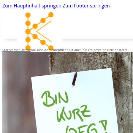
Zum Hauptinhalt springen
Zum Footer springen
Start
Wissen
Urteile
An- und Abmeldepflicht gilt auch für freigestellte Betriebsräte!
Musteraushänge
Urteile
Betriebsratswissen
JAV
Betriebsratsgründung
News
K&K-Newsletter
kk-bildung.de
Suche