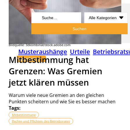
Search
...
Suchen
Bildquelle: 3dkombinat/stock.adobe.com
Musteraushänge
Urteile
Betriebsrats
Mitbestimmung hat
Newsletter
Grenzen: Was Gremien
jetzt klären müssen
Warum viele neue Gremien an den gleichen
Punkten scheitern und wie Sie es besser machen
Tags:
Mitbestimmung
Rechte und Pflichten des Betriebsrates