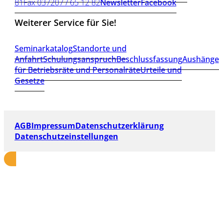
81
Fax 037207 / 65 12 82
Newsletter
Facebook
Weiterer Service für Sie!
Seminarkatalog
Standorte und
Anfahrt
Schulungsanspruch
Beschlussfassung
Aushänge
für Betriebsräte und Personalräte
Urteile und
Gesetze
AGB
Impressum
Datenschutzerklärung
Datenschutzeinstellungen