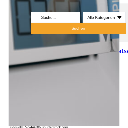
Search
...
Suchen
Musteraushänge
Urteile
Betriebsrats
Newsletter
Bildquelle: 572444386; shutterstock.com