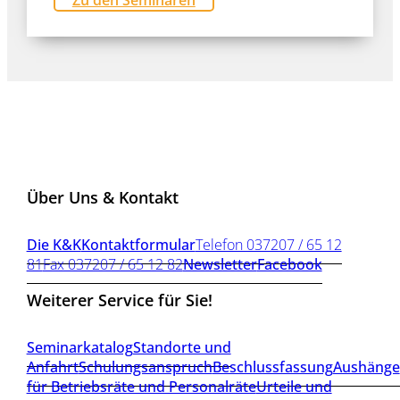
Über Uns & Kontakt
Die K&K
Kontaktformular
Telefon 037207 / 65 12
81
Fax 037207 / 65 12 82
Newsletter
Facebook
Weiterer Service für Sie!
Seminarkatalog
Standorte und
Anfahrt
Schulungsanspruch
Beschlussfassung
Aushänge
für Betriebsräte und Personalräte
Urteile und