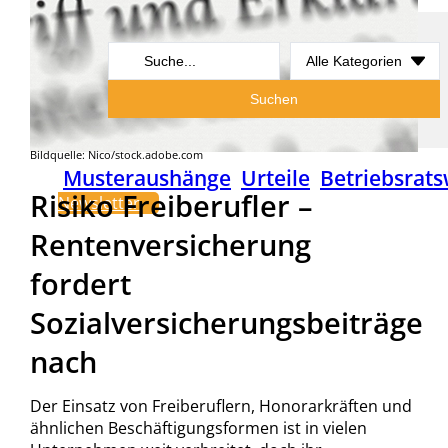
Search
...
Suchen
Bildquelle: Nico/stock.adobe.com
Musteraushänge
Urteile
Betriebsrats
Risiko Freiberufler –
Newsletter
Rentenversicherung
fordert
Sozialversicherungsbeiträge
nach
Der Einsatz von Freiberuflern, Honorarkräften und
ähnlichen Beschäftigungsformen ist in vielen