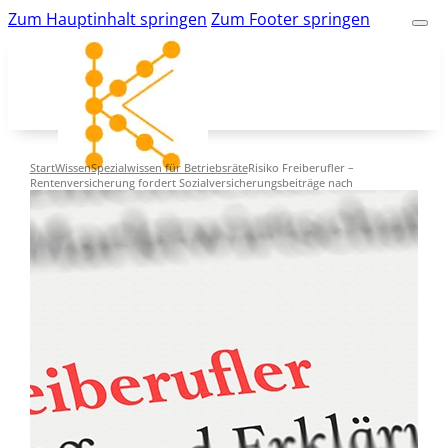
Zum Hauptinhalt springen
Zum Footer springen
Start
Wissen
Spezialwissen für Betriebsräte
Risiko Freiberufler –
Rentenversicherung fordert Sozialversicherungsbeiträge nach
kk-bildung.de
Suche