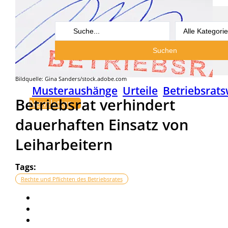
Search
...
Suchen
Bildquelle: Gina Sanders/stock.adobe.com
Musteraushänge
Urteile
Betriebsrats
Betriebsrat verhindert
Newsletter
dauerhaften Einsatz von
Leiharbeitern
Tags:
Rechte und Pflichten des Betriebsrates