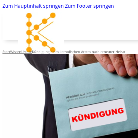
Zum Hauptinhalt springen
Zum Footer springen
Start
Wissen
Urteile
Kündigung eines katholischen Arztes nach erneuter Heirat
Musteraushänge
Urteile
Betriebsratswissen
JAV
Betriebsratsgründung
News
K&K-Newsletter
kk-bildung.de
Suche