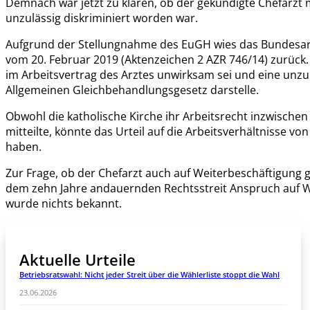
Demnach war jetzt zu klären, ob der gekündigte Chefarzt 
unzulässig diskriminiert worden war.
Aufgrund der Stellungnahme des EuGH wies das Bundesarbei
vom 20. Februar 2019 (Aktenzeichen 2 AZR 746/14) zurück.
im Arbeitsvertrag des Arztes unwirksam sei und eine unz
Allgemeinen Gleichbehandlungsgesetz darstelle.
Obwohl die katholische Kirche ihr Arbeitsrecht inzwischen 
mitteilte, könnte das Urteil auf die Arbeitsverhältnisse 
haben.
Zur Frage, ob der Chefarzt auch auf Weiterbeschäftigung 
dem zehn Jahre andauernden Rechtsstreit Anspruch auf W
wurde nichts bekannt.
Aktuelle Urteile
Betriebsratswahl: Nicht jeder Streit über die Wählerliste stoppt die Wahl
23.06.2026