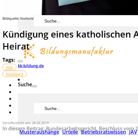
Search
Bildquelle: fovito/stock.adobe.com
...
Kündigung eines katholischen 
Heirat
Tags:
kk-bildung.de
AGG
Kündigung
Suche
Search
...
Veröffentlicht am: 26.02.2019
In diesem Beitrag: Bundesarbeitsgericht, Beschluss vom 2
Musteraushänge
Urteile
Betriebsratswissen
JAV