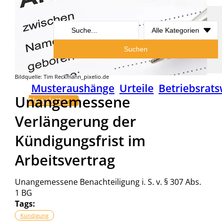
Search
...
Suchen
Bildquelle: Tim Reckmann_pixelio.de
Musteraushänge
Urteile
Betriebsrats
Unangemessene
Newsletter
Verlängerung der
Kündigungsfrist im
Arbeitsvertrag
Unangemessene Benachteiligung i. S. v. § 307 Abs.
1 BG
Tags:
Kündigung