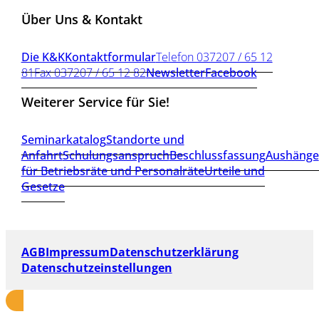
Über Uns & Kontakt
Die K&K
Kontaktformular
Telefon 037207 / 65 12
81
Fax 037207 / 65 12 82
Newsletter
Facebook
Weiterer Service für Sie!
Seminarkatalog
Standorte und
Anfahrt
Schulungsanspruch
Beschlussfassung
Aushänge
für Betriebsräte und Personalräte
Urteile und
Gesetze
AGB
Impressum
Datenschutzerklärung
Datenschutzeinstellungen