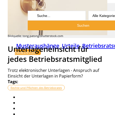
Search
...
Suchen
Bildquelle: tong patong/shutterstock.com
Musteraushänge
Urteile
Betriebsrats
Unterlageneinsicht für
Newsletter
jedes Betriebsratsmitglied
Trotz elektronischer Unterlagen - Anspruch auf
Einsicht der Unterlagen in Papierform?
Tags:
Rechte und Pflichten des Betriebsrates