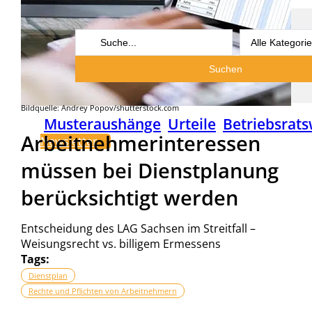
Search
...
Suchen
Bildquelle: Andrey Popov/shutterstock.com
Musteraushänge
Urteile
Betriebsrats
Arbeitnehmerinteressen
Newsletter
müssen bei Dienstplanung
berücksichtigt werden
Entscheidung des LAG Sachsen im Streitfall –
Weisungsrecht vs. billigem Ermessens
Tags:
Dienstplan
Rechte und Pflichten von Arbeitnehmern