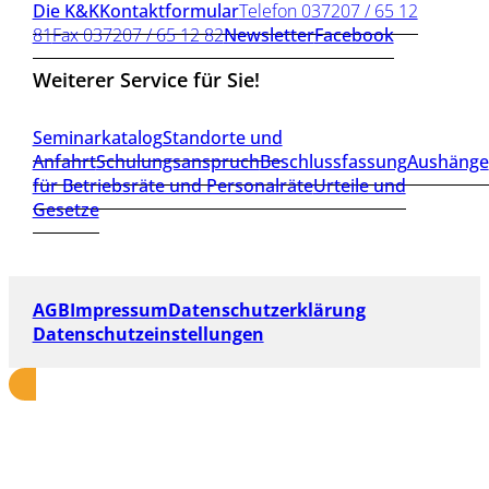
Die K&K
Kontaktformular
Telefon 037207 / 65 12
81
Fax 037207 / 65 12 82
Newsletter
Facebook
Weiterer Service für Sie!
Seminarkatalog
Standorte und
Anfahrt
Schulungsanspruch
Beschlussfassung
Aushänge
für Betriebsräte und Personalräte
Urteile und
Gesetze
AGB
Impressum
Datenschutzerklärung
Datenschutzeinstellungen