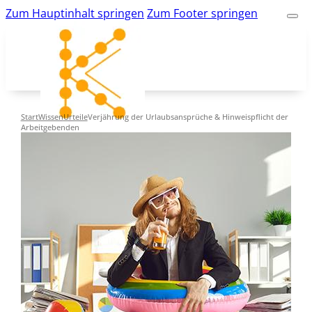
Zum Hauptinhalt springen
Zum Footer springen
Start
Wissen
Urteile
Verjährung der Urlaubsansprüche & Hinweispflicht der
Arbeitgebenden
kk-bildung.de
Suche