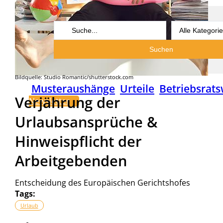
Search
...
Suchen
Bildquelle: Studio Romantic/shutterstock.com
Musteraushänge
Urteile
Betriebsrats
Verjährung der
Newsletter
Urlaubsansprüche &
Hinweispflicht der
Arbeitgebenden
Entscheidung des Europäischen Gerichtshofes
Tags:
Urlaub