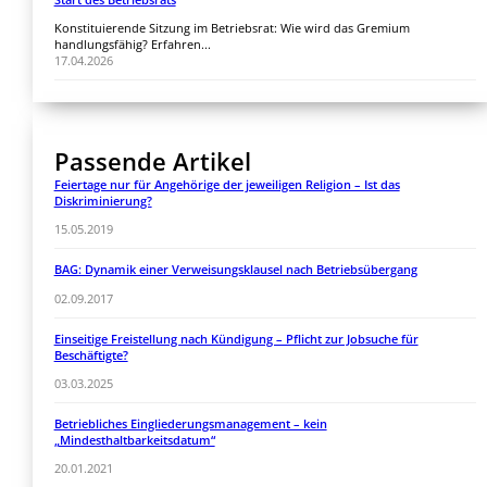
Konstituierende Sitzung im Betriebsrat: Wie wird das Gremium
handlungsfähig? Erfahren...
17.04.2026
Passende Artikel
Feiertage nur für Angehörige der jeweiligen Religion – Ist das
Diskriminierung?
15.05.2019
BAG: Dynamik einer Verweisungsklausel nach Betriebsübergang
02.09.2017
Einseitige Freistellung nach Kündigung – Pflicht zur Jobsuche für
Beschäftigte?
03.03.2025
Betriebliches Eingliederungsmanagement – kein
„Mindesthaltbarkeitsdatum“
20.01.2021