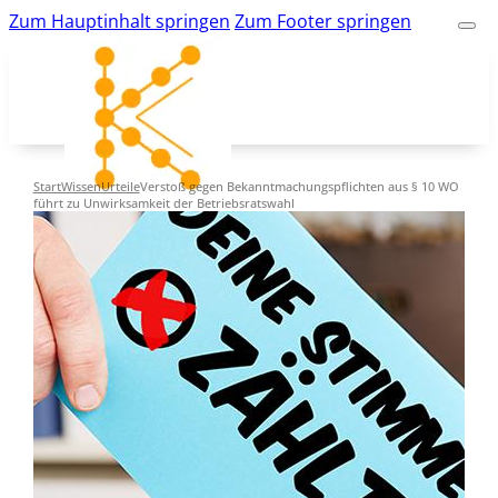
Zum Hauptinhalt springen
Zum Footer springen
Start
Wissen
Urteile
Verstoß gegen Bekanntmachungspflichten aus § 10 WO
führt zu Unwirksamkeit der Betriebsratswahl
kk-bildung.de
Suche