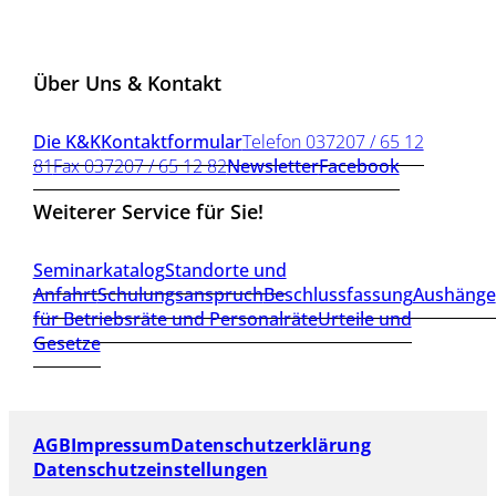
Über Uns & Kontakt
Die K&K
Kontaktformular
Telefon 037207 / 65 12
81
Fax 037207 / 65 12 82
Newsletter
Facebook
Weiterer Service für Sie!
Seminarkatalog
Standorte und
Anfahrt
Schulungsanspruch
Beschlussfassung
Aushänge
für Betriebsräte und Personalräte
Urteile und
Gesetze
AGB
Impressum
Datenschutzerklärung
Datenschutzeinstellungen