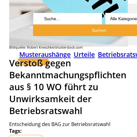
Search
...
Suchen
Bildquelle: Robert Kneschke/shutterstock.com
Musteraushänge
Urteile
Betriebsrats
Verstoß gegen
Newsletter
Bekanntmachungspflichten
aus § 10 WO führt zu
Unwirksamkeit der
Betriebsratswahl
Entscheidung des BAG zur Betriebsratswahl
Tags: