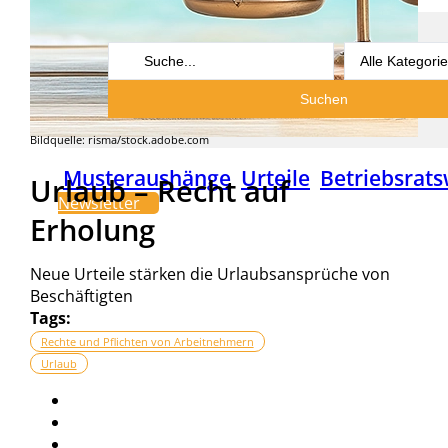
Search
...
Suchen
Bildquelle: risma/stock.adobe.com
Musteraushänge
Urteile
Betriebsrats
Urlaub – Recht auf
Newsletter
Erholung
Neue Urteile stärken die Urlaubsansprüche von
Beschäftigten
Tags:
Rechte und Pflichten von Arbeitnehmern
Urlaub