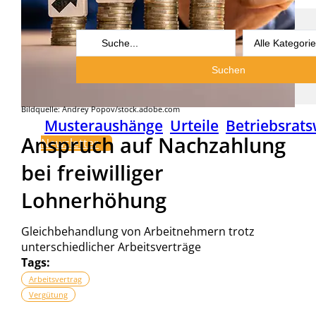
Search
...
Suchen
Bildquelle: Andrey Popov/stock.adobe.com
Musteraushänge
Urteile
Betriebsrats
Anspruch auf Nachzahlung
Newsletter
bei freiwilliger
Lohnerhöhung
Gleichbehandlung von Arbeitnehmern trotz
unterschiedlicher Arbeitsverträge
Tags:
Arbeitsvertrag
Vergütung