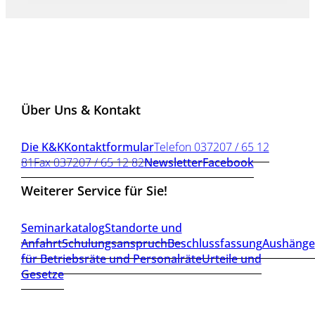
Über Uns & Kontakt
Die K&K
Kontaktformular
Telefon 037207 / 65 12
81
Fax 037207 / 65 12 82
Newsletter
Facebook
Weiterer Service für Sie!
Seminarkatalog
Standorte und
Anfahrt
Schulungsanspruch
Beschlussfassung
Aushänge
für Betriebsräte und Personalräte
Urteile und
Gesetze