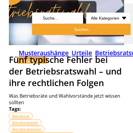
Search
...
Suchen
Musteraushänge
Urteile
Betriebsrats
Fünf typische Fehler bei
Newsletter
der Betriebsratswahl – und
ihre rechtlichen Folgen
Was Betriebsräte und Wahlvorstände jetzt wissen
sollten
Tags:
Betriebsrat
Betriebsratswahl
Betriebsratswissen