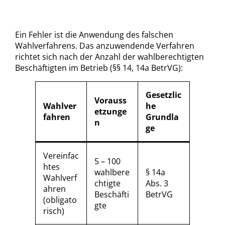
Ein Fehler ist die Anwendung des falschen
Wahlverfahrens. Das anzuwendende Verfahren
richtet sich nach der Anzahl der wahlberechtigten
Beschäftigten im Betrieb (§§ 14, 14a BetrVG):
Gesetzlic
Vorauss
Wahlver
he
etzunge
fahren
Grundla
n
ge
Vereinfac
5 – 100
htes
wahlbere
§ 14a
Wahlverf
chtigte
Abs. 3
ahren
Beschäfti
BetrVG
(obligato
gte
risch)