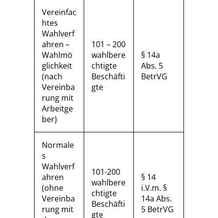
Vereinfac
htes
Wahlverf
ahren –
101 – 200
Wahlmö
wahlbere
§ 14a
glichkeit
chtigte
Abs. 5
(nach
Beschäfti
BetrVG
Vereinba
gte
rung mit
Arbeitge
ber)
Normale
s
Wahlverf
101-200
ahren
§ 14
wahlbere
(ohne
i.V.m. §
chtigte
Vereinba
14a Abs.
Beschäfti
rung mit
5 BetrVG
gte